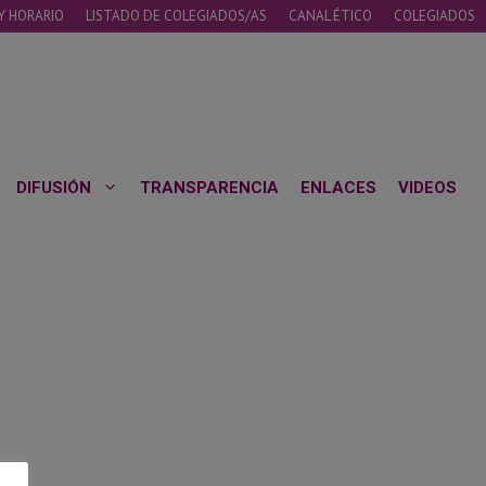
Y HORARIO
LISTADO DE COLEGIADOS/AS
CANAL ÉTICO
COLEGIADOS
DIFUSIÓN
TRANSPARENCIA
ENLACES
VIDEOS