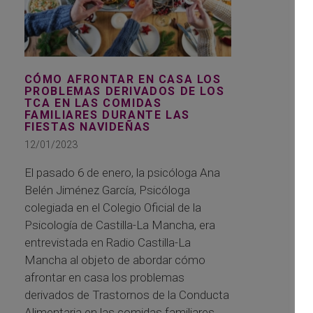
CÓMO AFRONTAR EN CASA LOS
PROBLEMAS DERIVADOS DE LOS
TCA EN LAS COMIDAS
FAMILIARES DURANTE LAS
FIESTAS NAVIDEÑAS
12/01/2023
El pasado 6 de enero, la psicóloga Ana
Belén Jiménez García, Psicóloga
colegiada en el Colegio Oficial de la
Psicología de Castilla-La Mancha, era
entrevistada en Radio Castilla-La
Mancha al objeto de abordar cómo
afrontar en casa los problemas
derivados de Trastornos de la Conducta
Alimentaria en las comidas familiares