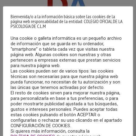
Bienvenida/o a la información básica sobre las cookies de la
página web responsabilidad de la entidad: COLEGIO OFICIAL DE LA
PSICOLOGIA DE C.L.M
Una cookie o galleta informática es un pequeño archivo
de información que se guarda en tu ordenador,
“smartphone” o tableta cada vez que visitas nuestra
página web. Algunas cookies son nuestras y otras
V CONGRESO NACIONAL DE DAÑO CEREBRAL
pertenecen a empresas externas que prestan servicios
ADQUIRIDO
para nuestra página web.
Las cookies pueden ser de varios tipos: las cookies
05/03/2024
técnicas son necesarias para que nuestra página web
pueda funcionar, no necesitan de tu autorización y son
Los días 12 y 13 de abril de 2024, tendrá lugar el V
las únicas que tenemos activadas por defecto.
El resto de cookies sirven para mejorar nuestra página,
Congreso Nacional de Daño Cerebral Adquirido,
para personalizarla en base a tus preferencias, o para
organizado por la Federación Española de Daño Cerebral
poder mostrarte publicidad ajustada a tus búsquedas,
(FEDACE), entidad de ámbito estatal declarada de Utilidad
gustos e intereses personales. Puedes aceptar todas
estas cookies pulsando el botón ACEPTAR o
Pública, que apoya a las personas con Daño Cerebral
configurarlas o rechazar su uso clicando en el apartado
Adquirido y a sus familias en el ejercicio de sus derechos
CONFIGURACIÓN DE COOKIES.
de ciudadanía y en su plena inclusión en la comunidad.
Si quieres más información, consulta la