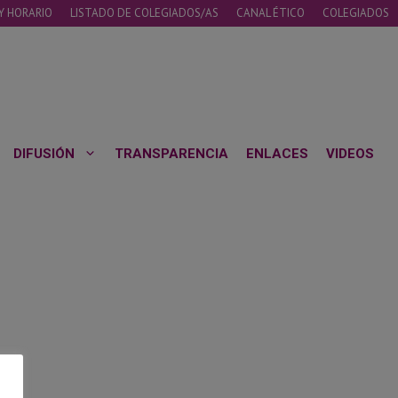
Y HORARIO
LISTADO DE COLEGIADOS/AS
CANAL ÉTICO
COLEGIADOS
DIFUSIÓN
TRANSPARENCIA
ENLACES
VIDEOS