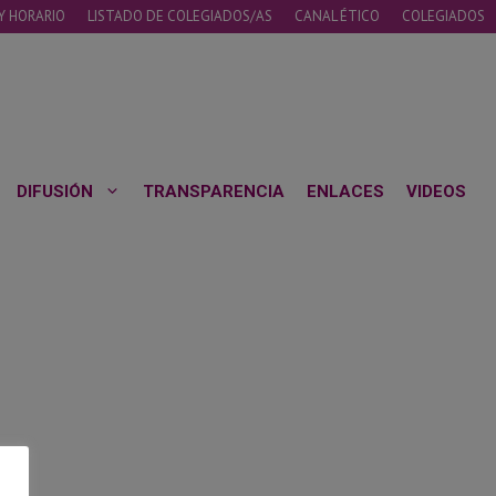
Y HORARIO
LISTADO DE COLEGIADOS/AS
CANAL ÉTICO
COLEGIADOS
DIFUSIÓN
TRANSPARENCIA
ENLACES
VIDEOS