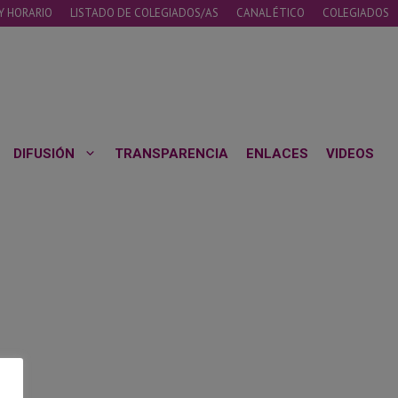
Y HORARIO
LISTADO DE COLEGIADOS/AS
CANAL ÉTICO
COLEGIADOS
DIFUSIÓN
TRANSPARENCIA
ENLACES
VIDEOS