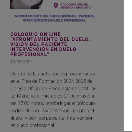
COLOQUIO ON LINE
“AFRONTAMIENTO DEL DUELO.
VISIÓN DEL PACIENTE.
INTERVENCIÓN EN DUELO
PROFESIONAL”
13/05/2025
Dentro de las actividades programadas
en el Plan de Formación 2024-2025 del
Colegio Oficial de Psicología de Castilla-
La Mancha, el miércoles 21 de mayo, a
las 17:00 horas, tendrá lugar el coloquio
on line denominado “Afrontamiento del
duelo. Visión del paciente. Intervención
en duelo profesional”