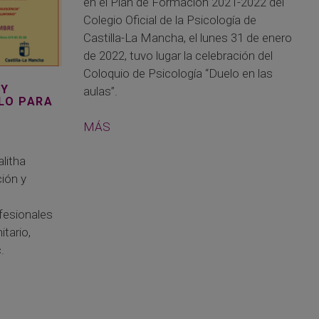
en el Plan de Formación 2021-2022 del
Colegio Oficial de la Psicología de
Castilla-La Mancha, el lunes 31 de enero
de 2022, tuvo lugar la celebración del
Coloquio de Psicología “Duelo en las
 Y
aulas”.
LO PARA
MÁS
litha
ión y
ofesionales
itario,
.