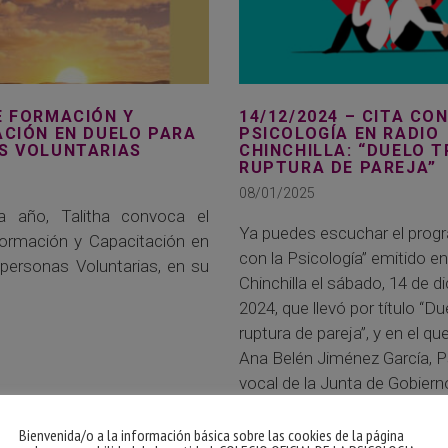
E FORMACIÓN Y
14/12/2024 – CITA CON
ACIÓN EN DUELO PARA
PSICOLOGÍA EN RADIO
S VOLUNTARIAS
CHINCHILLA: “DUELO 
RUPTURA DE PAREJA”
08/01/2025
 año, Talitha convoca el
Ya puedes escuchar el progr
ormación y Capacitación en
con la Psicología” emitido e
personas Voluntarias, en su
Chinchilla el sábado, 14 de d
2024, que llevó por título “Du
ruptura de pareja”, y en el que
Ana Belén Jiménez García, P
vocal de la Junta de Gobiern
Colegio Oficial de Psicología 
La Mancha.
Bienvenida/o a la información básica sobre las cookies de la página