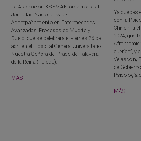
La Asociación KSEMAN organiza las I
Ya puedes e
Jornadas Nacionales de
con la Psico
Acompañamiento en Enfermedades
Chinchilla e
Avanzadas, Procesos de Muerte y
2024, que ll
Duelo, que se celebrara el viernes 26 de
Afrontamien
abril en el Hospital General Universitario
querido”, y 
Nuestra Señora del Prado de Talavera
Velascoín, P
de la Reina (Toledo).
de Gobierno 
Psicología 
MÁS
MÁS