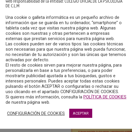
web responsabilidad de la entidad: COLEGIO OFICIAL DE LA PSICOLOGIA
DE C.L.M
MÁS
Una cookie o galleta informática es un pequeño archivo de
información que se guarda en tu ordenador, “smartphone” o
tableta cada vez que visitas nuestra página web. Algunas
cookies son nuestras y otras pertenecen a empresas
externas que prestan servicios para nuestra página web.
Las cookies pueden ser de varios tipos: las cookies técnicas
son necesarias para que nuestra página web pueda funcionar,
no necesitan de tu autorización y son las únicas que tenemos
activadas por defecto.
El resto de cookies sirven para mejorar nuestra página, para
personalizarla en base a tus preferencias, o para poder
mostrarte publicidad ajustada a tus búsquedas, gustos e
intereses personales. Puedes aceptar todas estas cookies
pulsando el botón ACEPTAR o configurarlas o rechazar su
uso clicando en el apartado CONFIGURACIÓN DE COOKIES.
Si quieres más información, consulta la
POLÍTICA DE COOKIES
de nuestra página web.
24 – CITA CON LA
ÍA EN RADIO
CONFIGURACIÓN DE COOKIES
ACEPTAR
LA: “DUELO:
MIENTO DE LA
DE UN SER QUERIDO”