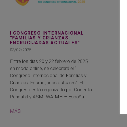
I CONGRESO INTERNACIONAL
“FAMILIAS Y CRIANZAS:
ENCRUCIJADAS ACTUALES”
03/02/2025
Entre los días 20 y 22 febrero de 2025,
en modo online, se celebrará el “I
Congreso Internacional de Familias y
Crianzas: Encrucijadas actuales” .El
Congreso está organizado por Conecta
Perinatal y ASMI WAIMH – España.
MÁS