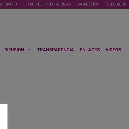
Y HORARIO
LISTADO DE COLEGIADOS/AS
CANAL ÉTICO
COLEGIADOS
DIFUSIÓN
TRANSPARENCIA
ENLACES
VIDEOS