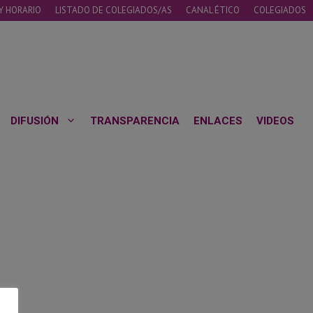
Y HORARIO
LISTADO DE COLEGIADOS/AS
CANAL ÉTICO
COLEGIADOS
DIFUSIÓN
TRANSPARENCIA
ENLACES
VIDEOS