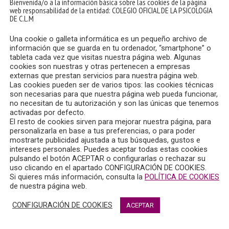
Bienvenida/o a la información básica sobre las cookies de la página
web responsabilidad de la entidad: COLEGIO OFICIAL DE LA PSICOLOGIA
DE C.L.M
Una cookie o galleta informática es un pequeño archivo de
información que se guarda en tu ordenador, “smartphone” o
tableta cada vez que visitas nuestra página web. Algunas
AS NACIONALES DE
cookies son nuestras y otras pertenecen a empresas
AMIENTO EN
externas que prestan servicios para nuestra página web.
DADES AVANZADAS
Las cookies pueden ser de varios tipos: las cookies técnicas
S DE MUERTE Y DUELO
son necesarias para que nuestra página web pueda funcionar,
no necesitan de tu autorización y son las únicas que tenemos
activadas por defecto.
ón KSEMAN, organiza las I
El resto de cookies sirven para mejorar nuestra página, para
personalizarla en base a tus preferencias, o para poder
acionales de
mostrarte publicidad ajustada a tus búsquedas, gustos e
iento en Enfermedades
intereses personales. Puedes aceptar todas estas cookies
 Procesos de Muerte y
pulsando el botón ACEPTAR o configurarlas o rechazar su
uso clicando en el apartado CONFIGURACIÓN DE COOKIES.
 bajo el lema “Estamos
Si quieres más información, consulta la
POLÍTICA DE COOKIES
 celebrarán el próximo 26 de
de nuestra página web.
4 en el Hospital General
CONFIGURACIÓN DE COOKIES
ACEPTAR
io Nuestra Señora del Prado
de la Reina.