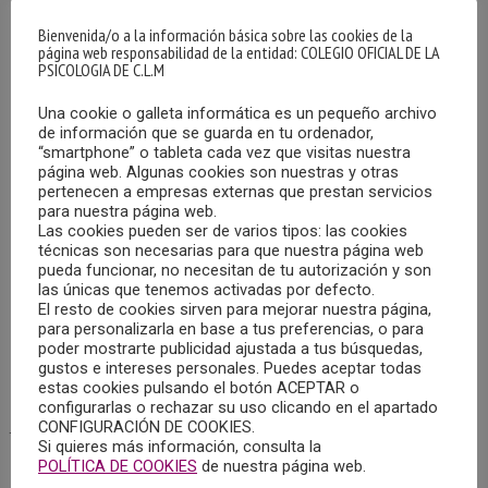
Bienvenida/o a la información básica sobre las cookies de la
página web responsabilidad de la entidad: COLEGIO OFICIAL DE LA
PSICOLOGIA DE C.L.M
Una cookie o galleta informática es un pequeño archivo
de información que se guarda en tu ordenador,
“smartphone” o tableta cada vez que visitas nuestra
página web. Algunas cookies son nuestras y otras
COLOQUIO ON LINE “ENTORNOS SEGUROS.
PREVENCIÓN DE LA VIOLENCIA INFANTIL Y
pertenecen a empresas externas que prestan servicios
JUVENIL”
para nuestra página web.
Las cookies pueden ser de varios tipos: las cookies
14/02/2024
técnicas son necesarias para que nuestra página web
pueda funcionar, no necesitan de tu autorización y son
Dentro de las actividades programadas en el Plan de
las únicas que tenemos activadas por defecto.
El resto de cookies sirven para mejorar nuestra página,
Formación 2023-2024 del Colegio Oficial de la Psicología
para personalizarla en base a tus preferencias, o para
de Castilla-La Mancha, el miércoles 21 de febrero de 2024,
poder mostrarte publicidad ajustada a tus búsquedas,
a las 17:30 horas, tendrá lugar el Coloquio denominado
gustos e intereses personales. Puedes aceptar todas
estas cookies pulsando el botón ACEPTAR o
“Entornos seguros. Prevención de la violencia infantil y
configurarlas o rechazar su uso clicando en el apartado
juvenil”.
CONFIGURACIÓN DE COOKIES.
Si quieres más información, consulta la
POLÍTICA DE COOKIES
de nuestra página web.
MÁS