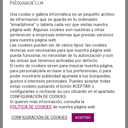
PSICOLOGIA DE C.L.M
Una cookie o galleta informática es un pequeño archivo
de información que se guarda en tu ordenador,
“smartphone” o tableta cada vez que visitas nuestra
página web. Algunas cookies son nuestras y otras
pertenecen a empresas externas que prestan servicios
para nuestra página web.
Las cookies pueden ser de varios tipos: las cookies
OFERTA DE EMPLEO EN CUENCA
técnicas son necesarias para que nuestra página web
08/08/2025
pueda funcionar, no necesitan de tu autorización y son
las únicas que tenemos activadas por defecto.
ESSE Clínica y Salud, especialistas en evaluación e
El resto de cookies sirven para mejorar nuestra página,
para personalizarla en base a tus preferencias, o para
intervención con personas de Alta Capacidad Intelectual,
poder mostrarte publicidad ajustada a tus búsquedas,
precisa la incorporación de un/a psicólogo/a
gustos e intereses personales. Puedes aceptar todas
estas cookies pulsando el botón ACEPTAR o
configurarlas o rechazar su uso clicando en el apartado
MÁS
CONFIGURACIÓN DE COOKIES.
Si quieres más información, consulta la
POLÍTICA DE COOKIES
de nuestra página web.
CONFIGURACIÓN DE COOKIES
ACEPTAR