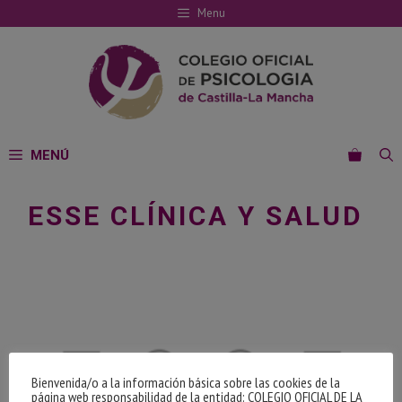
Saltar
Menu
al
contenido
MENÚ
ESSE CLÍNICA Y SALUD
Bienvenida/o a la información básica sobre las cookies de la
página web responsabilidad de la entidad: COLEGIO OFICIAL DE LA