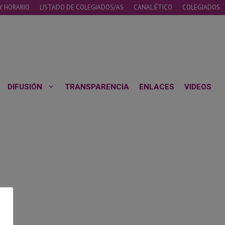
Y HORARIO
LISTADO DE COLEGIADOS/AS
CANAL ÉTICO
COLEGIADOS
DIFUSIÓN
TRANSPARENCIA
ENLACES
VIDEOS