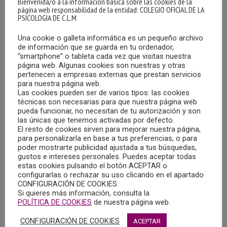
Bienvenida/o a la información básica sobre las cookies de la
página web responsabilidad de la entidad: COLEGIO OFICIAL DE LA
PSICOLOGIA DE C.L.M
Una cookie o galleta informática es un pequeño archivo
de información que se guarda en tu ordenador,
“smartphone” o tableta cada vez que visitas nuestra
página web. Algunas cookies son nuestras y otras
pertenecen a empresas externas que prestan servicios
OFERTA DE EMPLEO EN MADRID
para nuestra página web.
Las cookies pueden ser de varios tipos: las cookies
30/08/2023
técnicas son necesarias para que nuestra página web
pueda funcionar, no necesitan de tu autorización y son
La Federación Internacional de Comunidades Educativas
las únicas que tenemos activadas por defecto.
(FICE) está llevando a cabo un proyecto piloto de
El resto de cookies sirven para mejorar nuestra página,
para personalizarla en base a tus preferencias, o para
Acogimiento Familiar Especializado en varias
poder mostrarte publicidad ajustada a tus búsquedas,
comunidades autónomas, entre ellas Madrid, financiado
gustos e intereses personales. Puedes aceptar todas
estas cookies pulsando el botón ACEPTAR o
con fondo social Europeo.
configurarlas o rechazar su uso clicando en el apartado
CONFIGURACIÓN DE COOKIES.
MÁS
Si quieres más información, consulta la
POLÍTICA DE COOKIES
de nuestra página web.
CONFIGURACIÓN DE COOKIES
ACEPTAR