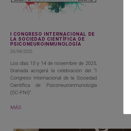
I CONGRESO INTERNACIONAL DE
LA SOCIEDAD CIENTÍFICA DE
PSICONEUROINMUNOLOGÍA
25/09/2025
Los días 13 y 14 de noviembre de 2025,
Granada acogerá la celebración del “I
Congreso Internacional de la Sociedad
Científica de Psiconeuroinmunología
(SC-PNI)”.
MÁS