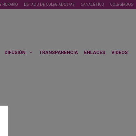
Y HORARIO
LISTADO DE COLEGIADOS/AS
CANAL ÉTICO
COLEGIADOS
DIFUSIÓN
TRANSPARENCIA
ENLACES
VIDEOS