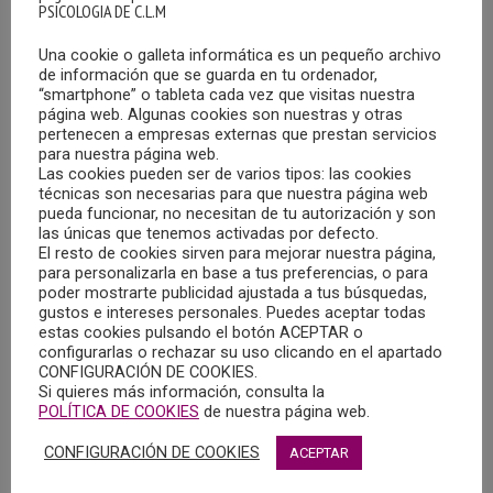
PSICOLOGIA DE C.L.M
Una cookie o galleta informática es un pequeño archivo
de información que se guarda en tu ordenador,
“smartphone” o tableta cada vez que visitas nuestra
página web. Algunas cookies son nuestras y otras
pertenecen a empresas externas que prestan servicios
para nuestra página web.
Las cookies pueden ser de varios tipos: las cookies
OFERTA DE EMPLEO EN VILLACAÑAS (TOLEDO)
técnicas son necesarias para que nuestra página web
04/09/2023
pueda funcionar, no necesitan de tu autorización y son
las únicas que tenemos activadas por defecto.
La residencia de mayores de Villacañas (Toledo), precisa la
El resto de cookies sirven para mejorar nuestra página,
para personalizarla en base a tus preferencias, o para
incorporación de un/a Psicólogo/a, ofertando un contrato
poder mostrarte publicidad ajustada a tus búsquedas,
indefinido de 40 horas semanales.
gustos e intereses personales. Puedes aceptar todas
estas cookies pulsando el botón ACEPTAR o
configurarlas o rechazar su uso clicando en el apartado
MÁS
CONFIGURACIÓN DE COOKIES.
Si quieres más información, consulta la
POLÍTICA DE COOKIES
de nuestra página web.
CONFIGURACIÓN DE COOKIES
ACEPTAR