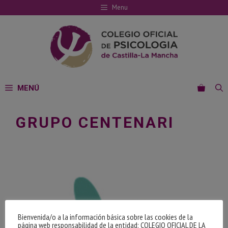
Saltar
Menu
al
contenido
MENÚ
GRUPO CENTENARI
Bienvenida/o a la información básica sobre las cookies de la
página web responsabilidad de la entidad: COLEGIO OFICIAL DE LA