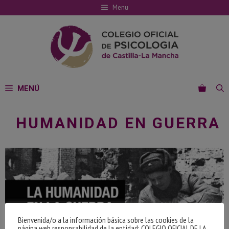
Saltar
Menu
al
contenido
MENÚ
HUMANIDAD EN GUERRA
Bienvenida/o a la información básica sobre las cookies de la
página web responsabilidad de la entidad: COLEGIO OFICIAL DE LA