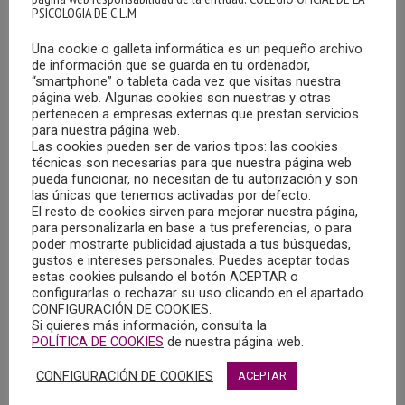
PSICOLOGIA DE C.L.M
Una cookie o galleta informática es un pequeño archivo
de información que se guarda en tu ordenador,
“smartphone” o tableta cada vez que visitas nuestra
página web. Algunas cookies son nuestras y otras
pertenecen a empresas externas que prestan servicios
para nuestra página web.
EXPOSICIÓN FOTOGRÁFICA Y CICLO DE
Las cookies pueden ser de varios tipos: las cookies
CONFERENCIAS “LA HUMANIDAD EN LA
técnicas son necesarias para que nuestra página web
GUERRA”
pueda funcionar, no necesitan de tu autorización y son
las únicas que tenemos activadas por defecto.
03/10/2024
El resto de cookies sirven para mejorar nuestra página,
para personalizarla en base a tus preferencias, o para
Este jueves, 3 de octubre, a las 18:00 h., el Museo
poder mostrarte publicidad ajustada a tus búsquedas,
Municipal de Albacete acogerá la inauguración de la
gustos e intereses personales. Puedes aceptar todas
estas cookies pulsando el botón ACEPTAR o
exposición fotográfica y el ciclo de conferencias
configurarlas o rechazar su uso clicando en el apartado
denominados “La Humanidad en …
MÁS
CONFIGURACIÓN DE COOKIES.
Si quieres más información, consulta la
POLÍTICA DE COOKIES
de nuestra página web.
CONFIGURACIÓN DE COOKIES
ACEPTAR