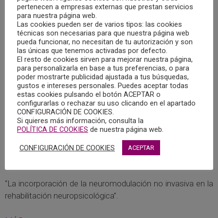
pertenecen a empresas externas que prestan servicios
para nuestra página web.
Las cookies pueden ser de varios tipos: las cookies
técnicas son necesarias para que nuestra página web
pueda funcionar, no necesitan de tu autorización y son
las únicas que tenemos activadas por defecto.
El resto de cookies sirven para mejorar nuestra página,
para personalizarla en base a tus preferencias, o para
poder mostrarte publicidad ajustada a tus búsquedas,
gustos e intereses personales. Puedes aceptar todas
estas cookies pulsando el botón ACEPTAR o
configurarlas o rechazar su uso clicando en el apartado
CONFIGURACIÓN DE COOKIES.
Si quieres más información, consulta la
POLÍTICA DE COOKIES
de nuestra página web.
12/03/2026 – II JORNADA DE
CONFIGURACIÓN DE COOKIES
ACEPTAR
NEUROPSICOLOGÍA DEL COPCLM – PONENCIA 1
28/05/2026
“La incorporación de la neuromodulación no invasiva en la
rehabilitación neuropsicológica”.