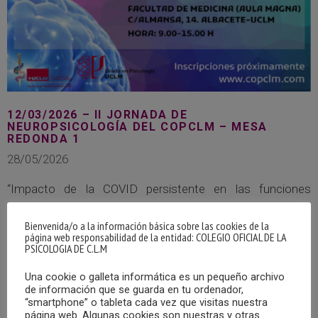
12/03/2026 – II JORNADA DE
NEUROPSICOLOGÍA DEL COPCLM – MESA
REDONDA 1
28/05/2026
“Impacto de la COVID persistente en las funciones
cognitivas: Retos y abordajes terapéuticos”.
Bienvenida/o a la información básica sobre las cookies de la
página web responsabilidad de la entidad: COLEGIO OFICIAL DE LA
MÁS
PSICOLOGIA DE C.L.M
Una cookie o galleta informática es un pequeño archivo
de información que se guarda en tu ordenador,
“smartphone” o tableta cada vez que visitas nuestra
página web. Algunas cookies son nuestras y otras