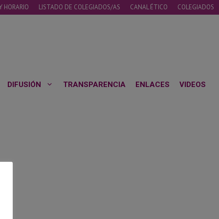
Y HORARIO
LISTADO DE COLEGIADOS/AS
CANAL ÉTICO
COLEGIADOS
DIFUSIÓN
TRANSPARENCIA
ENLACES
VIDEOS