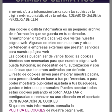
Bienvenida/o a la información básica sobre las cookies de la
página web responsabilidad de la entidad: COLEGIO OFICIAL DE LA
PSICOLOGIA DE C.L.M
Una cookie o galleta informática es un pequeño archivo
de información que se guarda en tu ordenador,
“smartphone” o tableta cada vez que visitas nuestra
25/04/2024 – JORNADA TÉCNICA
página web. Algunas cookies son nuestras y otras
“REPERCUSIONES DEL CAMBIO CLIMÁTICO EN
pertenecen a empresas externas que prestan servicios
LA SEGURIDAD Y SALUD EN EL TRABAJO”
para nuestra página web.
29/04/2024
Las cookies pueden ser de varios tipos: las cookies
técnicas son necesarias para que nuestra página web
pueda funcionar, no necesitan de tu autorización y son
El 25 de abril de 2024 tenía lugar la jornada técnica
las únicas que tenemos activadas por defecto.
“Repercusiones del cambio climático en la seguridad y
El resto de cookies sirven para mejorar nuestra página,
salud en el trabajo”, organizada por el Instituto Nacional de
para personalizarla en base a tus preferencias, o para
poder mostrarte publicidad ajustada a tus búsquedas,
Seguridad y Salud en el trabajo, dependiente del Ministerio
gustos e intereses personales. Puedes aceptar todas
de Trabajo y Economía Social, junto con la oficina de la
estas cookies pulsando el botón ACEPTAR o
configurarlas o rechazar su uso clicando en el apartado
OIT para España, a la que asistió la Decana del COPCLM,
CONFIGURACIÓN DE COOKIES.
María Dolores Gómez Castillo.
Si quieres más información, consulta la
POLÍTICA DE COOKIES
de nuestra página web.