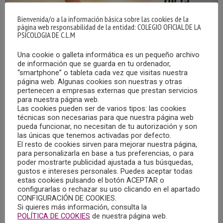
Bienvenida/o a la información básica sobre las cookies de la
página web responsabilidad de la entidad: COLEGIO OFICIAL DE LA
PSICOLOGIA DE C.L.M
Una cookie o galleta informática es un pequeño archivo
de información que se guarda en tu ordenador,
“smartphone” o tableta cada vez que visitas nuestra
página web. Algunas cookies son nuestras y otras
pertenecen a empresas externas que prestan servicios
II JORNADAS SOBRE ABORDAJE PRÁCTICO DE
para nuestra página web.
LA CONDUCTA SUICIDA EN JÓVENES Y
Las cookies pueden ser de varios tipos: las cookies
ADOLESCENTES
técnicas son necesarias para que nuestra página web
pueda funcionar, no necesitan de tu autorización y son
02/04/2024
las únicas que tenemos activadas por defecto.
El resto de cookies sirven para mejorar nuestra página,
Los días 9 y 10 de mayo de 2024, se celebrarán en el Salón
para personalizarla en base a tus preferencias, o para
de Actos del Edificio Polivalente de la Universidad de
poder mostrarte publicidad ajustada a tus búsquedas,
gustos e intereses personales. Puedes aceptar todas
Castilla-La Mancha en Albacete, las II Jornadas sobre
estas cookies pulsando el botón ACEPTAR o
Abordaje Práctico de la Conducta Suicida en Jóvenes y
configurarlas o rechazar su uso clicando en el apartado
CONFIGURACIÓN DE COOKIES.
Adolescentes.
Si quieres más información, consulta la
POLÍTICA DE COOKIES
de nuestra página web.