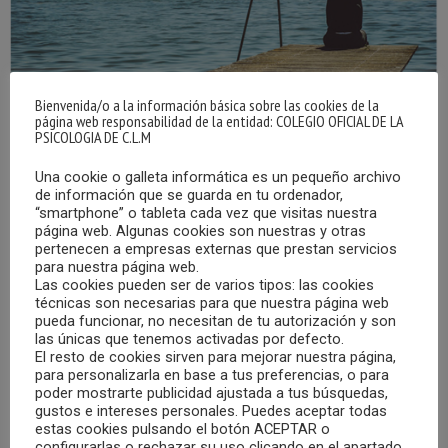
Bienvenida/o a la información básica sobre las cookies de la
página web responsabilidad de la entidad: COLEGIO OFICIAL DE LA
PSICOLOGIA DE C.L.M
Una cookie o galleta informática es un pequeño archivo
LA SOLEDAD NO DESEADA, UNA
de información que se guarda en tu ordenador,
CIRCUNSTANCIA QUE NOS AFECTA A TODAS
“smartphone” o tableta cada vez que visitas nuestra
LAS PERSONAS EN ALGÚN MOMENTO DE
página web. Algunas cookies son nuestras y otras
NUESTRA VIDA, DESDE LA INFANCIA, HASTA
pertenecen a empresas externas que prestan servicios
QUE ENVEJECEMOS
para nuestra página web.
Las cookies pueden ser de varios tipos: las cookies
17/02/2025
técnicas son necesarias para que nuestra página web
pueda funcionar, no necesitan de tu autorización y son
“La soledad no deseada” es
una circunstancia que
las únicas que tenemos activadas por defecto.
El resto de cookies sirven para mejorar nuestra página,
afecta cada vez más a la población mundial. Implica un
para personalizarla en base a tus preferencias, o para
sufrimiento por parte de la persona que lo padece, debido
poder mostrarte publicidad ajustada a tus búsquedas,
a la percepción de que las relaciones interpersonales que
gustos e intereses personales. Puedes aceptar todas
estas cookies pulsando el botón ACEPTAR o
mantienen son insuficientes o de baja calidad e intensidad
configurarlas o rechazar su uso clicando en el apartado