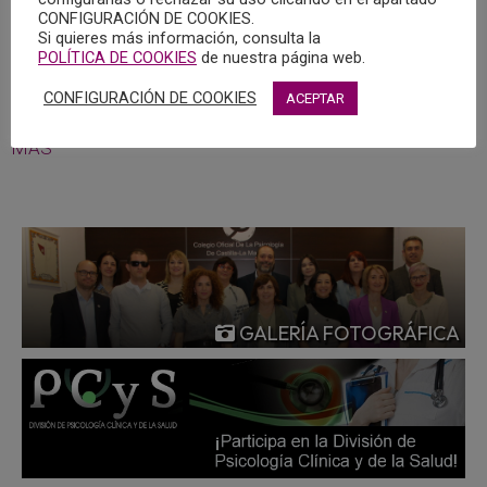
a como desearían que fuese. Implica consecuencias
CONFIGURACIÓN DE COOKIES.
Si quieres más información, consulta la
negativas para la salud de la persona, provocando
POLÍTICA DE COOKIES
de nuestra página web.
consecuencias a muchos niveles, entre ellos, a nivel de
salud psicológica y física, social, económica, etc.
CONFIGURACIÓN DE COOKIES
ACEPTAR
MÁS
GALERÍA FOTOGRÁFICA