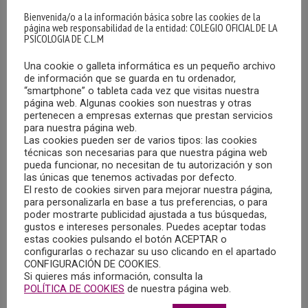
utilización de los recursos disponibles y la aportación
Bienvenida/o a la información básica sobre las cookies de la
página web responsabilidad de la entidad: COLEGIO OFICIAL DE LA
conjunta de medios para llevarlas a cabo. En el acto de
PSICOLOGIA DE C.L.M
firma también estuvieron presentes la tesorera del
COPCLM, Isabel Hinarejos Gómez, y la secretaria de
Una cookie o galleta informática es un pequeño archivo
de información que se guarda en tu ordenador,
SCAMFYC, Lucía Jiménez Ochando.
“smartphone” o tableta cada vez que visitas nuestra
página web. Algunas cookies son nuestras y otras
pertenecen a empresas externas que prestan servicios
MÁS
para nuestra página web.
Las cookies pueden ser de varios tipos: las cookies
técnicas son necesarias para que nuestra página web
pueda funcionar, no necesitan de tu autorización y son
las únicas que tenemos activadas por defecto.
El resto de cookies sirven para mejorar nuestra página,
para personalizarla en base a tus preferencias, o para
poder mostrarte publicidad ajustada a tus búsquedas,
gustos e intereses personales. Puedes aceptar todas
estas cookies pulsando el botón ACEPTAR o
configurarlas o rechazar su uso clicando en el apartado
CONFIGURACIÓN DE COOKIES.
Si quieres más información, consulta la
POLÍTICA DE COOKIES
de nuestra página web.