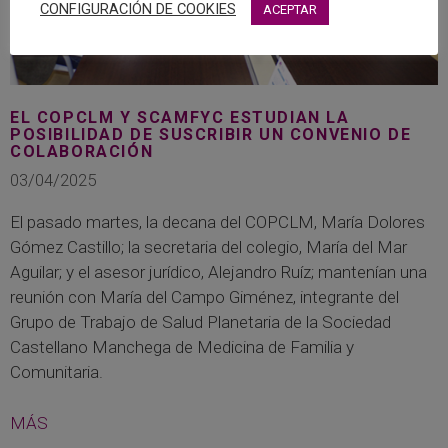
CONFIGURACIÓN DE COOKIES
ACEPTAR
EL COPCLM Y SCAMFYC ESTUDIAN LA
POSIBILIDAD DE SUSCRIBIR UN CONVENIO DE
COLABORACIÓN
03/04/2025
El pasado martes, la decana del COPCLM, María Dolores
Gómez Castillo; la secretaria del colegio, María del Mar
Aguilar; y el asesor jurídico, Alejandro Ruíz; mantenían una
reunión con María del Campo Giménez, integrante del
Grupo de Trabajo de Salud Planetaria de la Sociedad
Castellano Manchega de Medicina de Familia y
Comunitaria.
MÁS