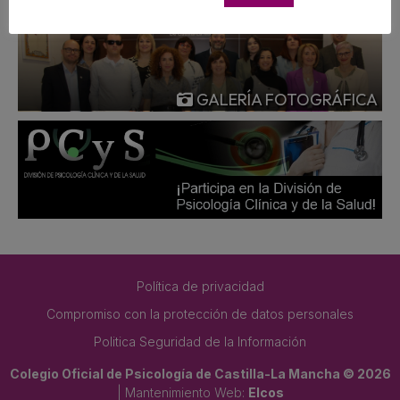
GALERÍA FOTOGRÁFICA
Política de privacidad
Compromiso con la protección de datos personales
Politica Seguridad de la Información
Colegio Oficial de Psicología de Castilla-La Mancha © 2026
| Mantenimiento Web:
Elcos