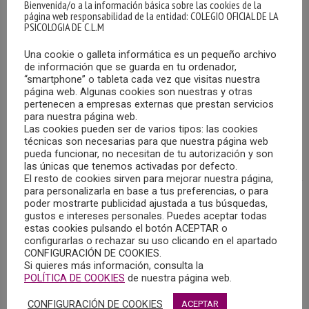
Bienvenida/o a la información básica sobre las cookies de la
página web responsabilidad de la entidad: COLEGIO OFICIAL DE LA
PSICOLOGIA DE C.L.M
Una cookie o galleta informática es un pequeño archivo
de información que se guarda en tu ordenador,
“smartphone” o tableta cada vez que visitas nuestra
página web. Algunas cookies son nuestras y otras
pertenecen a empresas externas que prestan servicios
CONGRESO INTERNACIONAL SOBRE
para nuestra página web.
ACCESIBILIDAD A LOS SISTEMAS PÚBLICOS DE
Las cookies pueden ser de varios tipos: las cookies
SALUD
técnicas son necesarias para que nuestra página web
04/09/2025
pueda funcionar, no necesitan de tu autorización y son
las únicas que tenemos activadas por defecto.
El resto de cookies sirven para mejorar nuestra página,
Los días 23 y 24 de octubre, en Valencia, y organizado por
para personalizarla en base a tus preferencias, o para
Médicos del Mundo, tendrá lugar el Congreso
poder mostrarte publicidad ajustada a tus búsquedas,
Internacional sobre Accesibilidad a los Sistemas Públicos
gustos e intereses personales. Puedes aceptar todas
estas cookies pulsando el botón ACEPTAR o
de Salud.
configurarlas o rechazar su uso clicando en el apartado
CONFIGURACIÓN DE COOKIES.
Si quieres más información, consulta la
MÁS
POLÍTICA DE COOKIES
de nuestra página web.
CONFIGURACIÓN DE COOKIES
ACEPTAR