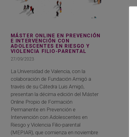
MÁSTER ONLINE EN PREVENCIÓN
E INTERVENCIÓN CON
ADOLESCENTES EN RIESGO Y
VIOLENCIA FILIO-PARENTAL
27/09/2023
La Universidad de Valencia, con la
colaboración de Fundación Amigó a
través de su Cátedra Luis Amigó,
presentan la décima edición del Máster
Online Propio de Formación
Permanente en Prevención e
Intervención con Adolescentes en
Riesgo y Violencia Filio-parental
(MEPIAR), que comienza en noviembre