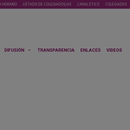
Y HORARIO
LISTADO DE COLEGIADOS/AS
CANAL ÉTICO
COLEGIADOS
DIFUSIÓN
TRANSPARENCIA
ENLACES
VIDEOS