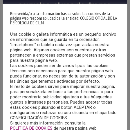
Bienvenida/o a la información básica sobre las cookies de la
página web responsabilidad de la entidad: COLEGIO OFICIAL DE LA
PSICOLOGIA DE C.L.M
Una cookie o galleta informática es un pequeño archivo
de información que se guarda en tu ordenador,
“smartphone” o tableta cada vez que visitas nuestra
página web. Algunas cookies son nuestras y otras
pertenecen a empresas externas que prestan servicios
DIAGNÓSTICO SOBRE INFORMACIÓNES
para nuestra página web.
MEDIÁTICAS EN TORNO A LAS VIOLENCIAS
Las cookies pueden ser de varios tipos: las cookies
SEXUALES, EL USO DE DROGAS Y LA SUMISIÓN
técnicas son necesarias para que nuestra página web
QUÍMICA
pueda funcionar, no necesitan de tu autorización y son
27/09/2023
las únicas que tenemos activadas por defecto.
El resto de cookies sirven para mejorar nuestra página,
El observatorio Noctámbul@s, a través de la Fundación
para personalizarla en base a tus preferencias, o para
poder mostrarte publicidad ajustada a tus búsquedas,
Salud y Comunidad, ha editado un documento centrado
gustos e intereses personales. Puedes aceptar todas
en el diagnóstico sobre informaciones mediáticas en
estas cookies pulsando el botón ACEPTAR o
configurarlas o rechazar su uso clicando en el apartado
torno a las violencias sexuales, el uso de drogas y la
CONFIGURACIÓN DE COOKIES.
sumisión química.
Si quieres más información, consulta la
POLÍTICA DE COOKIES
de nuestra página web.