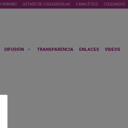
Y HORARIO
LISTADO DE COLEGIADOS/AS
CANAL ÉTICO
COLEGIADOS
DIFUSIÓN
TRANSPARENCIA
ENLACES
VIDEOS