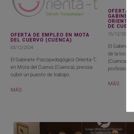
OFERTA D
GABINET
ORIENTA-
DE CUEN
15/12/2020
OFERTA DE EMPLEO EN MOTA
DEL CUERVO (CUENCA)
El Gabinete
03/12/2024
de la local
El Gabinete Psicopedagógico Orienta-T,
(Cuenca), pr
en Mota del Cuervo (Cuenca), precisa
profesional 
cubrir un puesto de trabajo.
MÁS
MÁS