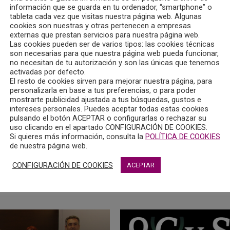
información que se guarda en tu ordenador, “smartphone” o
tableta cada vez que visitas nuestra página web. Algunas
E EMPLEO DEL
cookies son nuestras y otras pertenecen a empresas
E PSICOPEDAGÓGICO
externas que prestan servicios para nuestra página web.
T PARA LA PROVINCIA
Las cookies pueden ser de varios tipos: las cookies técnicas
CA
son necesarias para que nuestra página web pueda funcionar,
no necesitan de tu autorización y son las únicas que tenemos
activadas por defecto.
 Psicopedagógico Orienta-T,
El resto de cookies sirven para mejorar nuestra página, para
personalizarla en base a tus preferencias, o para poder
idad de Mota del Cuervo
mostrarte publicidad ajustada a tus búsquedas, gustos e
ecisa la incorporación de un
intereses personales. Puedes aceptar todas estas cookies
de la Psicología.
pulsando el botón ACEPTAR o configurarlas o rechazar su
uso clicando en el apartado CONFIGURACIÓN DE COOKIES.
Si quieres más información, consulta la
POLÍTICA DE COOKIES
de nuestra página web.
CONFIGURACIÓN DE COOKIES
ACEPTAR