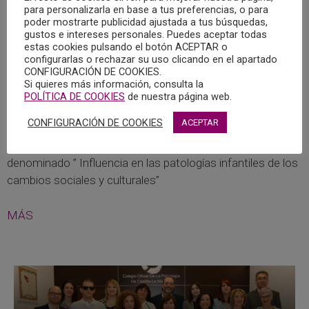
para personalizarla en base a tus preferencias, o para
22/03/2023 – COLOQUIO ON LINE: “INFLUENCIA
poder mostrarte publicidad ajustada a tus búsquedas,
EN LAS PATOLOGÍAS INFANTILES DE LOS
gustos e intereses personales. Puedes aceptar todas
CAMBIOS SOCIALES Y CULTURALES”
estas cookies pulsando el botón ACEPTAR o
configurarlas o rechazar su uso clicando en el apartado
16/03/2023
CONFIGURACIÓN DE COOKIES.
Si quieres más información, consulta la
Dentro de las actividades programadas en el Plan de
POLÍTICA DE COOKIES
de nuestra página web.
Formación 2022-2023 del Colegio Oficial de la Psicología
CONFIGURACIÓN DE COOKIES
ACEPTAR
de Castilla-La Mancha, el miércoles 22 de enero de 2023, a
las 17:00 horas, tendrá lugar el Coloquio on line
denominado ” Influencia en las patologías infantiles de los
cambios sociales y culturales”
MÁS