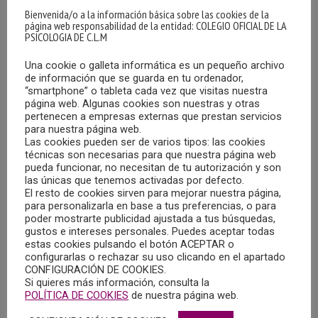
Bienvenida/o a la información básica sobre las cookies de la
página web responsabilidad de la entidad: COLEGIO OFICIAL DE LA
PSICOLOGIA DE C.L.M
Una cookie o galleta informática es un pequeño archivo
de información que se guarda en tu ordenador,
“smartphone” o tableta cada vez que visitas nuestra
página web. Algunas cookies son nuestras y otras
VII CONGRESO NACIONAL DE LA SOCIEDAD
pertenecen a empresas externas que prestan servicios
ESPAÑOLA DE CUIDADOS PALIATIVOS
para nuestra página web.
PEDIÁTRICOS
Las cookies pueden ser de varios tipos: las cookies
técnicas son necesarias para que nuestra página web
29/02/2024
pueda funcionar, no necesitan de tu autorización y son
las únicas que tenemos activadas por defecto.
Los días 18 y 19 de abril de 2024, se celebrará en
El resto de cookies sirven para mejorar nuestra página,
Barcelona, en formato híbrido, el VII Congreso Nacional de
para personalizarla en base a tus preferencias, o para
poder mostrarte publicidad ajustada a tus búsquedas,
la Sociedad Española de Cuidados Paliativos Pediátricos
gustos e intereses personales. Puedes aceptar todas
(PEDPAL), bajo el lema, “Centrados en el niño,
estas cookies pulsando el botón ACEPTAR o
configurarlas o rechazar su uso clicando en el apartado
acompañando a la familia: una arquitectura única”.
CONFIGURACIÓN DE COOKIES.
Si quieres más información, consulta la
MÁS
POLÍTICA DE COOKIES
de nuestra página web.