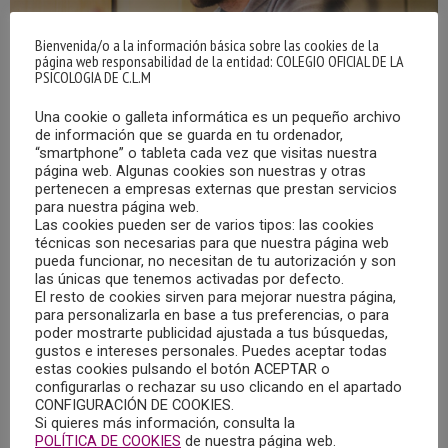
Bienvenida/o a la información básica sobre las cookies de la
página web responsabilidad de la entidad: COLEGIO OFICIAL DE LA
PSICOLOGIA DE C.L.M
Una cookie o galleta informática es un pequeño archivo
de información que se guarda en tu ordenador,
“smartphone” o tableta cada vez que visitas nuestra
01/02/2025 – CITA CON LA PSICOLOGÍA EN
página web. Algunas cookies son nuestras y otras
RADIO CHINCHILLA: “¿QUÉ ESPERAN DE MI
pertenecen a empresas externas que prestan servicios
COMO PERSONA ADULTA?”
para nuestra página web.
17/02/2025
Las cookies pueden ser de varios tipos: las cookies
técnicas son necesarias para que nuestra página web
pueda funcionar, no necesitan de tu autorización y son
Ya puedes escuchar el programa “Cita con la Psicología”
las únicas que tenemos activadas por defecto.
emitido en Radio Chinchilla el sábado, 1 de febrero de
El resto de cookies sirven para mejorar nuestra página,
2025, que llevó por título “¿Qué esperan de mi como
para personalizarla en base a tus preferencias, o para
poder mostrarte publicidad ajustada a tus búsquedas,
persona adulta?”, y en el que intervino, María Jesús Tébar
gustos e intereses personales. Puedes aceptar todas
Culebras, Psicóloga colegiada en el Colegio Oficial de
estas cookies pulsando el botón ACEPTAR o
configurarlas o rechazar su uso clicando en el apartado
Psicología de Castilla-La Mancha e integrante del Grupo
CONFIGURACIÓN DE COOKIES.
de Psicología y Trauma.
Si quieres más información, consulta la
POLÍTICA DE COOKIES
de nuestra página web.