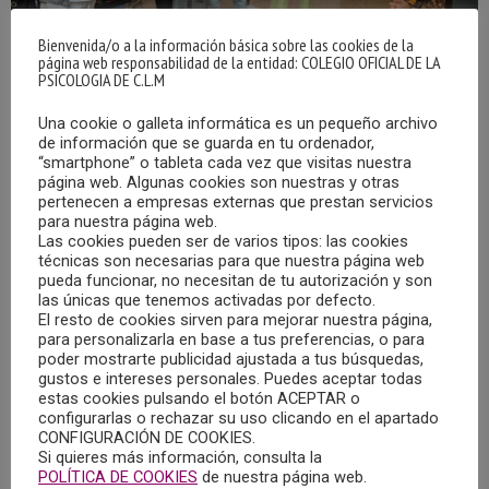
Bienvenida/o a la información básica sobre las cookies de la
página web responsabilidad de la entidad: COLEGIO OFICIAL DE LA
PSICOLOGIA DE C.L.M
Una cookie o galleta informática es un pequeño archivo
de información que se guarda en tu ordenador,
“smartphone” o tableta cada vez que visitas nuestra
COPCLM Y RESIDENTES PIR DE LA GAI DE
página web. Algunas cookies son nuestras y otras
ALBACETE, PRESENTAN DIVERSAS
pertenecen a empresas externas que prestan servicios
COMUNICACIONES EN FORMATO POSTER EN EL
para nuestra página web.
CONGRESO DE LISBOA
Las cookies pueden ser de varios tipos: las cookies
03/10/2024
técnicas son necesarias para que nuestra página web
pueda funcionar, no necesitan de tu autorización y son
las únicas que tenemos activadas por defecto.
El Colegio Oficial de Psicología de Castilla-La Mancha, en
El resto de cookies sirven para mejorar nuestra página,
colaboración con las residentes de Formación Sanitaria
para personalizarla en base a tus preferencias, o para
poder mostrarte publicidad ajustada a tus búsquedas,
Especializada (PIR) de la Gerencia de Atención Integrada
gustos e intereses personales. Puedes aceptar todas
de Albacete, han presentado diversas comunicaciones, en
estas cookies pulsando el botón ACEPTAR o
formato poster, en el XIII Congreso Ibero-Americano de
configurarlas o rechazar su uso clicando en el apartado
CONFIGURACIÓN DE COOKIES.
Psicología.
Si quieres más información, consulta la
POLÍTICA DE COOKIES
de nuestra página web.