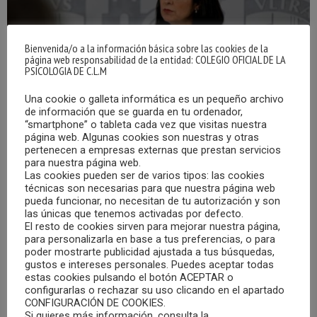
Bienvenida/o a la información básica sobre las cookies de la
página web responsabilidad de la entidad: COLEGIO OFICIAL DE LA
PSICOLOGIA DE C.L.M
Una cookie o galleta informática es un pequeño archivo
de información que se guarda en tu ordenador,
“smartphone” o tableta cada vez que visitas nuestra
página web. Algunas cookies son nuestras y otras
pertenecen a empresas externas que prestan servicios
para nuestra página web.
EL GOBIERNO PACTA UN PLAN DE SALUD
MENTAL EN LOS PGE PARA CONTRATAR
Las cookies pueden ser de varios tipos: las cookies
PSICÓLOGOS EN COLEGIOS
técnicas son necesarias para que nuestra página web
pueda funcionar, no necesitan de tu autorización y son
18/11/2021
las únicas que tenemos activadas por defecto.
El resto de cookies sirven para mejorar nuestra página,
Según informa el diario elconfidencial.com, el Gobierno
para personalizarla en base a tus preferencias, o para
poder mostrarte publicidad ajustada a tus búsquedas,
ampliará el plan de salud mental con una nueva dotación
gustos e intereses personales. Puedes aceptar todas
económica para llevarlo al sistema educativo. El objetivo
estas cookies pulsando el botón ACEPTAR o
pasa por contratar a más psicólogos y orientadores en los
configurarlas o rechazar su uso clicando en el apartado
CONFIGURACIÓN DE COOKIES.
colegios públicos y desarrollar planes de prevención del
Si quieres más información, consulta la