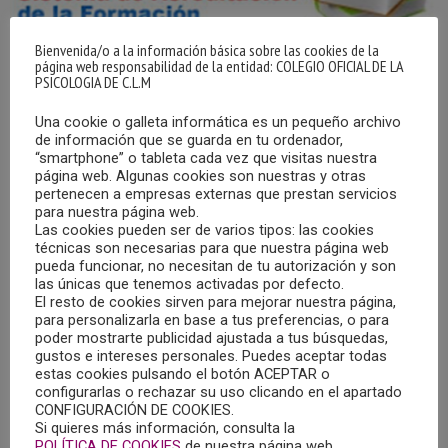
Bienvenida/o a la información básica sobre las cookies de la
página web responsabilidad de la entidad: COLEGIO OFICIAL DE LA
PSICOLOGIA DE C.L.M
Una cookie o galleta informática es un pequeño archivo
de información que se guarda en tu ordenador,
“smartphone” o tableta cada vez que visitas nuestra
página web. Algunas cookies son nuestras y otras
pertenecen a empresas externas que prestan servicios
CURSO “PROCESO DE ACREDITACIÓN DE
FORMACIÓN CONTINUADA DE LAS
para nuestra página web.
PROFESIONES SANITARIAS”
Las cookies pueden ser de varios tipos: las cookies
técnicas son necesarias para que nuestra página web
29/10/2025
pueda funcionar, no necesitan de tu autorización y son
las únicas que tenemos activadas por defecto.
La unidad de Formación Continuada del Instituto de
El resto de cookies sirven para mejorar nuestra página,
para personalizarla en base a tus preferencias, o para
Ciencias de la Salud de Castilla-La Mancha, va a realizar la
poder mostrarte publicidad ajustada a tus búsquedas,
4ª edición del curso “Proceso de acreditación de
gustos e intereses personales. Puedes aceptar todas
formación continuada de las profesiones sanitarias”,
estas cookies pulsando el botón ACEPTAR o
configurarlas o rechazar su uso clicando en el apartado
realizado por la Secretaría Técnica de la Unidad de
CONFIGURACIÓN DE COOKIES.
Acreditación.
Si quieres más información, consulta la
POLÍTICA DE COOKIES
de nuestra página web.