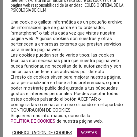
Bienvenida/o a la información básica sobre las cookies de la
página web responsabilidad de la entidad: COLEGIO OFICIAL DE LA
PSICOLOGIA DE C.L.M
Una cookie o galleta informática es un pequeño archivo
de información que se guarda en tu ordenador,
“smartphone” o tableta cada vez que visitas nuestra
página web. Algunas cookies son nuestras y otras
pertenecen a empresas externas que prestan servicios
para nuestra página web.
Las cookies pueden ser de varios tipos: las cookies
FORMACIÓN A PROFESIONALES Y
técnicas son necesarias para que nuestra página web
ESTUDIANTES DEL ÁMBITO DE LA
pueda funcionar, no necesitan de tu autorización y son
COOPERACIÓN SOCIOSANITARIA
las únicas que tenemos activadas por defecto.
El resto de cookies sirven para mejorar nuestra página,
20/03/2024
para personalizarla en base a tus preferencias, o para
poder mostrarte publicidad ajustada a tus búsquedas,
La ONGD Medicus Mundi Sur anuncia el lanzamiento de
gustos e intereses personales. Puedes aceptar todas
una formación gratuita en el marco del proyecto
estas cookies pulsando el botón ACEPTAR o
configurarlas o rechazar su uso clicando en el apartado
cofinanciado por la Junta de Comunidades de Castilla-La
CONFIGURACIÓN DE COOKIES.
Mancha, llamado “Alianzas en Salud: …
MÁS
Si quieres más información, consulta la
POLÍTICA DE COOKIES
de nuestra página web.
CONFIGURACIÓN DE COOKIES
ACEPTAR