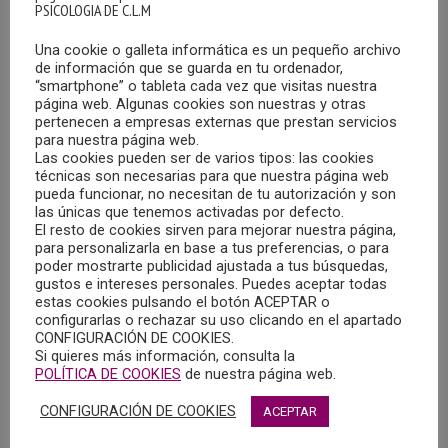
PSICOLOGIA DE C.L.M
Una cookie o galleta informática es un pequeño archivo
de información que se guarda en tu ordenador,
“smartphone” o tableta cada vez que visitas nuestra
página web. Algunas cookies son nuestras y otras
pertenecen a empresas externas que prestan servicios
para nuestra página web.
Las cookies pueden ser de varios tipos: las cookies
BOLETÍN INFOCOP TV – PROGRAMA 7
técnicas son necesarias para que nuestra página web
09/04/2025
pueda funcionar, no necesitan de tu autorización y son
las únicas que tenemos activadas por defecto.
El Consejo General de la Psicología de España ha
El resto de cookies sirven para mejorar nuestra página,
para personalizarla en base a tus preferencias, o para
publicado, en su canal de Youtube, el Boletín Infocop TV –
poder mostrarte publicidad ajustada a tus búsquedas,
Programa 7
gustos e intereses personales. Puedes aceptar todas
estas cookies pulsando el botón ACEPTAR o
configurarlas o rechazar su uso clicando en el apartado
MÁS
CONFIGURACIÓN DE COOKIES.
Si quieres más información, consulta la
POLÍTICA DE COOKIES
de nuestra página web.
CONFIGURACIÓN DE COOKIES
ACEPTAR