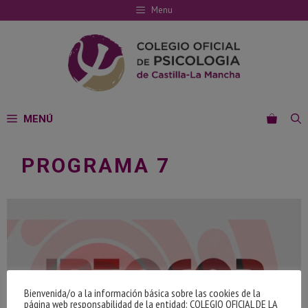
Saltar
Menu
al
contenido
MENÚ
PROGRAMA 7
Bienvenida/o a la información básica sobre las cookies de la
página web responsabilidad de la entidad: COLEGIO OFICIAL DE LA