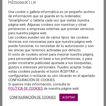
PSICOLOGIA DE C.L.M
Una cookie o galleta informática es un pequeño archivo
de información que se guarda en tu ordenador,
“smartphone” o tableta cada vez que visitas nuestra
página web. Algunas cookies son nuestras y otras
pertenecen a empresas externas que prestan servicios
para nuestra página web.
Las cookies pueden ser de varios tipos: las cookies
OFERTA DE EMPLEO EN MADRID
técnicas son necesarias para que nuestra página web
09/10/2023
pueda funcionar, no necesitan de tu autorización y son
las únicas que tenemos activadas por defecto.
El departamento de selección de la Asociación Centro
El resto de cookies sirven para mejorar nuestra página,
para personalizarla en base a tus preferencias, o para
Trama precisa la incorporación de un/una psicólogo/a en
poder mostrarte publicidad ajustada a tus búsquedas,
Programa MIRA de Madrid.
gustos e intereses personales. Puedes aceptar todas
estas cookies pulsando el botón ACEPTAR o
configurarlas o rechazar su uso clicando en el apartado
MÁS
CONFIGURACIÓN DE COOKIES.
Si quieres más información, consulta la
POLÍTICA DE COOKIES
de nuestra página web.
CONFIGURACIÓN DE COOKIES
ACEPTAR