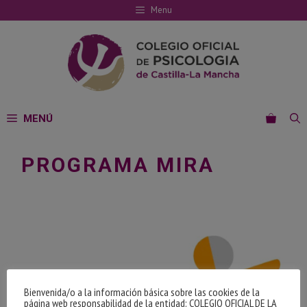
Saltar
Menu
al
contenido
MENÚ
PROGRAMA MIRA
Bienvenida/o a la información básica sobre las cookies de la
página web responsabilidad de la entidad: COLEGIO OFICIAL DE LA