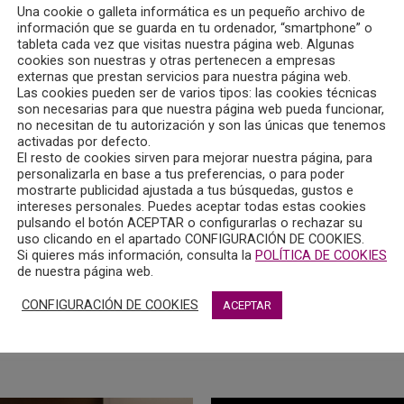
Una cookie o galleta informática es un pequeño archivo de
información que se guarda en tu ordenador, “smartphone” o
tableta cada vez que visitas nuestra página web. Algunas
cookies son nuestras y otras pertenecen a empresas
externas que prestan servicios para nuestra página web.
Las cookies pueden ser de varios tipos: las cookies técnicas
DE EMPLEO EN MADRID
son necesarias para que nuestra página web pueda funcionar,
no necesitan de tu autorización y son las únicas que tenemos
activadas por defecto.
El resto de cookies sirven para mejorar nuestra página, para
ón Centro Trama precisa la
personalizarla en base a tus preferencias, o para poder
ón de un/a coordinador/a
mostrarte publicidad ajustada a tus búsquedas, gustos e
intereses personales. Puedes aceptar todas estas cookies
antación del Proyecto Piloto
pulsando el botón ACEPTAR o configurarlas o rechazar su
asa de los niños) en Madrid.
uso clicando en el apartado CONFIGURACIÓN DE COOKIES.
Si quieres más información, consulta la
POLÍTICA DE COOKIES
de nuestra página web.
CONFIGURACIÓN DE COOKIES
ACEPTAR