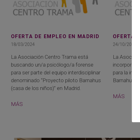
OFERTA DE EMPLEO EN MADRID
OFERTA 
18/03/2024
24/10/2023
La Asociación Centro Trama está
La Asociaci
buscando un/a psicólogo/a forense
incorporaci
para ser parte del equipo interdisciplinar
para la impl
denominado “Proyecto piloto Barnahus
Barnahus (C
(casa de los niños)” en Madrid.
MÁS
MÁS