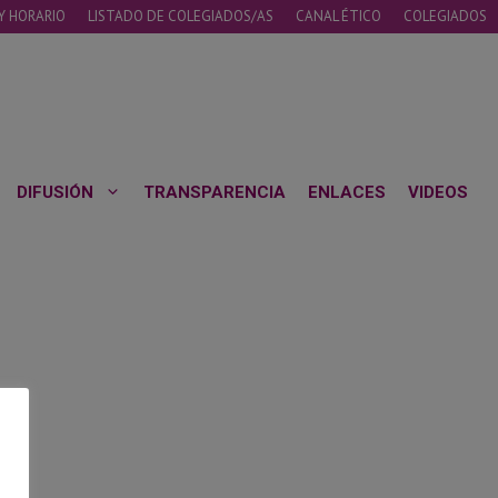
Y HORARIO
LISTADO DE COLEGIADOS/AS
CANAL ÉTICO
COLEGIADOS
DIFUSIÓN
TRANSPARENCIA
ENLACES
VIDEOS