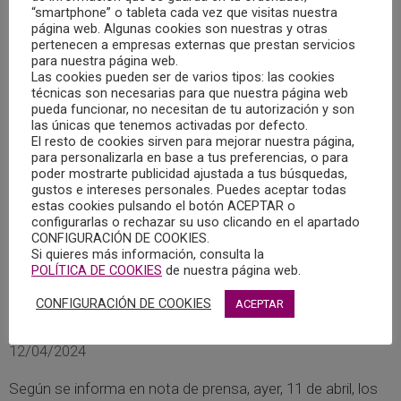
“smartphone” o tableta cada vez que visitas nuestra
página web. Algunas cookies son nuestras y otras
pertenecen a empresas externas que prestan servicios
para nuestra página web.
Las cookies pueden ser de varios tipos: las cookies
técnicas son necesarias para que nuestra página web
pueda funcionar, no necesitan de tu autorización y son
las únicas que tenemos activadas por defecto.
El resto de cookies sirven para mejorar nuestra página,
para personalizarla en base a tus preferencias, o para
poder mostrarte publicidad ajustada a tus búsquedas,
gustos e intereses personales. Puedes aceptar todas
estas cookies pulsando el botón ACEPTAR o
configurarlas o rechazar su uso clicando en el apartado
CONFIGURACIÓN DE COOKIES.
Si quieres más información, consulta la
POLÍTICA DE COOKIES
de nuestra página web.
LOS MINISTERIOS DE SANIDAD Y DE CIENCIA
CONFIGURACIÓN DE COOKIES
ACEPTAR
REALIZAN NUEVOS INFORMES PARA COMBATIR
LAS PSEUDOTERAPIAS
12/04/2024
Según se informa en nota de prensa, ayer, 11 de abril, los