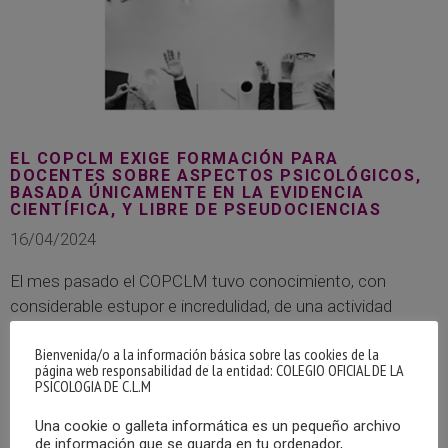
EL COPCLM EXIGE FORMACIÓN PARA
DOCENTES SOBRE ASPECTOS PSICOLÓGICOS,
BASADA ÚNICAMENTE EN LA EVIDENCIA
CIENTÍFICA, Y LIBRE DE PSEUDOCIENCIAS
16/04/2024
El mes pasado el COPCLM tuvo conocimiento, con
considerable estupor e incredulidad, de una actividad
formativa organizada por la administración educativa
Bienvenida/o a la información básica sobre las cookies de la
regional para profesorado de Educación Infantil y Primaria
página web responsabilidad de la entidad: COLEGIO OFICIAL DE LA
que …
MÁS
PSICOLOGIA DE C.L.M
Una cookie o galleta informática es un pequeño archivo
de información que se guarda en tu ordenador,