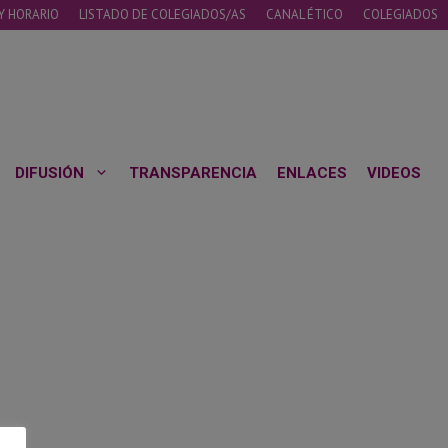
Y HORARIO
LISTADO DE COLEGIADOS/AS
CANAL ÉTICO
COLEGIADOS
DIFUSIÓN
TRANSPARENCIA
ENLACES
VIDEOS