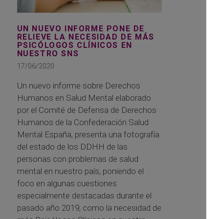
UN NUEVO INFORME PONE DE
RELIEVE LA NECESIDAD DE MÁS
PSICÓLOGOS CLÍNICOS EN
NUESTRO SNS
17/06/2020
Un nuevo informe sobre Derechos
Humanos en Salud Mental elaborado
por el Comité de Defensa de Derechos
Humanos de la Confederación Salud
Mental España, presenta una fotografía
del estado de los DDHH de las
personas con problemas de salud
mental en nuestro país, poniendo el
foco en algunas cuestiones
especialmente destacadas durante el
pasado año 2019, como la necesidad de