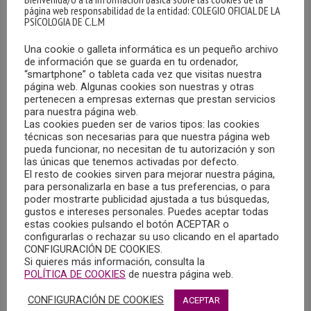
página web responsabilidad de la entidad: COLEGIO OFICIAL DE LA
PSICOLOGIA DE C.L.M
Una cookie o galleta informática es un pequeño archivo
de información que se guarda en tu ordenador,
“smartphone” o tableta cada vez que visitas nuestra
página web. Algunas cookies son nuestras y otras
pertenecen a empresas externas que prestan servicios
QUINTO BOLETÍN INFORMATIVO DE LA DIVISIÓN
para nuestra página web.
DE PSICOLOGÍA EDUCATIVA (PSIE)
Las cookies pueden ser de varios tipos: las cookies
técnicas son necesarias para que nuestra página web
21/09/2023
pueda funcionar, no necesitan de tu autorización y son
las únicas que tenemos activadas por defecto.
La División de Psicología Educativa (PsiE) del Consejo
El resto de cookies sirven para mejorar nuestra página,
para personalizarla en base a tus preferencias, o para
General de la Psicología, nos hace llegar su quinto Boletín
poder mostrarte publicidad ajustada a tus búsquedas,
Informativo (agosto 2023). Un canal de divulgación de
gustos e intereses personales. Puedes aceptar todas
información de interés en nuestro ámbito de intervención.
estas cookies pulsando el botón ACEPTAR o
configurarlas o rechazar su uso clicando en el apartado
CONFIGURACIÓN DE COOKIES.
MÁS
Si quieres más información, consulta la
POLÍTICA DE COOKIES
de nuestra página web.
CONFIGURACIÓN DE COOKIES
ACEPTAR