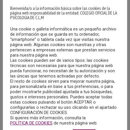
Bienvenida/o a la información básica sobre las cookies de la
página web responsabilidad de la entidad: COLEGIO OFICIAL DE LA
PSICOLOGIA DE C.L.M
Una cookie o galleta informática es un pequeño archivo
de información que se guarda en tu ordenador,
“smartphone” o tableta cada vez que visitas nuestra
página web. Algunas cookies son nuestras y otras
INFOCOP SE HACE ECO DE UNA RECOGIDA DE
pertenecen a empresas externas que prestan servicios
FIRMAS PARA APOYAR LA CREACIÓN DE LA
para nuestra página web.
ESPECIALIDAD DE PSICOONCOLOGÍA Y
Las cookies pueden ser de varios tipos: las cookies
PSICOLOGÍA PALIATIVA
técnicas son necesarias para que nuestra página web
21/02/2024
pueda funcionar, no necesitan de tu autorización y son
las únicas que tenemos activadas por defecto.
La publicación Infocop Online se ha hecho eco del apoyo
El resto de cookies sirven para mejorar nuestra página,
para personalizarla en base a tus preferencias, o para
del Consejo General de la Psicología de España a la
poder mostrarte publicidad ajustada a tus búsquedas,
puesta en marcha una recogida de firmas para apoyar la
gustos e intereses personales. Puedes aceptar todas
estas cookies pulsando el botón ACEPTAR o
creación de la Especialidad de Psicooncología y Psicología
configurarlas o rechazar su uso clicando en el apartado
Paliativa.
CONFIGURACIÓN DE COOKIES.
Si quieres más información, consulta la
POLÍTICA DE COOKIES
de nuestra página web.
MÁS