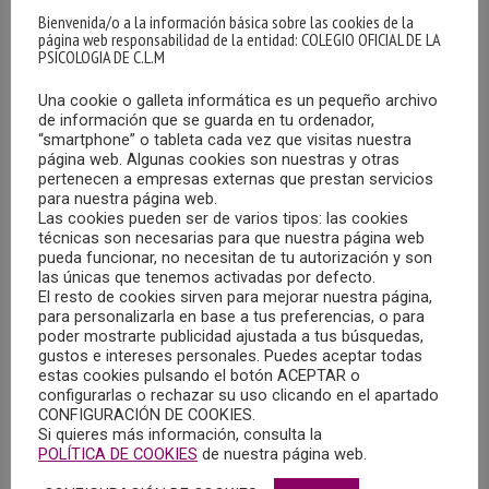
Bienvenida/o a la información básica sobre las cookies de la
página web responsabilidad de la entidad: COLEGIO OFICIAL DE LA
PSICOLOGIA DE C.L.M
Una cookie o galleta informática es un pequeño archivo
de información que se guarda en tu ordenador,
“smartphone” o tableta cada vez que visitas nuestra
página web. Algunas cookies son nuestras y otras
MAYORES APARCADOS EN LA RESIDENCIA: UN
pertenecen a empresas externas que prestan servicios
40% RECIBE VISITAS Y APENAS EL 16% SALE
para nuestra página web.
POR NAVIDAD
Las cookies pueden ser de varios tipos: las cookies
técnicas son necesarias para que nuestra página web
30/01/2020
pueda funcionar, no necesitan de tu autorización y son
las únicas que tenemos activadas por defecto.
Según publica el diario El País en su edición digital, los
El resto de cookies sirven para mejorar nuestra página,
libros de visitas de 11 geriátricos indican que solo el 15%
para personalizarla en base a tus preferencias, o para
poder mostrarte publicidad ajustada a tus búsquedas,
recibió visitas en verano y solo un 1% recibió un regalo
gustos e intereses personales. Puedes aceptar todas
para Reyes. Así lo refleja un estudio de una asociación
estas cookies pulsando el botón ACEPTAR o
configurarlas o rechazar su uso clicando en el apartado
madrileña.
CONFIGURACIÓN DE COOKIES.
Si quieres más información, consulta la
MÁS
POLÍTICA DE COOKIES
de nuestra página web.