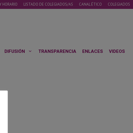
Y HORARIO
LISTADO DE COLEGIADOS/AS
CANAL ÉTICO
COLEGIADOS
DIFUSIÓN
TRANSPARENCIA
ENLACES
VIDEOS