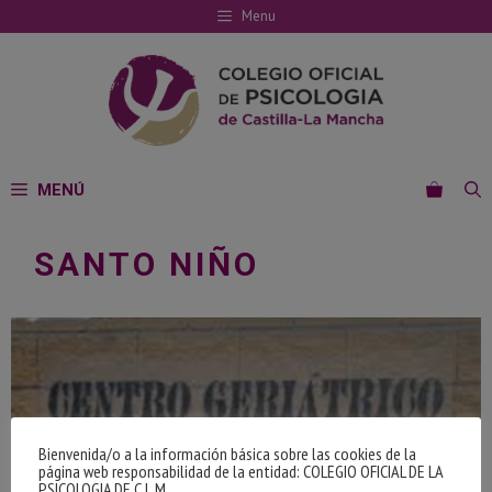
Saltar
Menu
al
contenido
MENÚ
SANTO NIÑO
Bienvenida/o a la información básica sobre las cookies de la
página web responsabilidad de la entidad: COLEGIO OFICIAL DE LA
PSICOLOGIA DE C.L.M