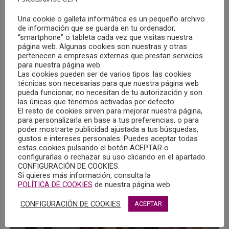
Una cookie o galleta informática es un pequeño archivo
de información que se guarda en tu ordenador,
“smartphone” o tableta cada vez que visitas nuestra
página web. Algunas cookies son nuestras y otras
pertenecen a empresas externas que prestan servicios
para nuestra página web.
Las cookies pueden ser de varios tipos: las cookies
OFERTA DE EMPLEO EN LA GUARDIA (TOLEDO)
técnicas son necesarias para que nuestra página web
pueda funcionar, no necesitan de tu autorización y son
15/10/2024
las únicas que tenemos activadas por defecto.
El resto de cookies sirven para mejorar nuestra página,
El Centro Geriátrico Santo Niño en La Guardia (Toledo),
para personalizarla en base a tus preferencias, o para
poder mostrarte publicidad ajustada a tus búsquedas,
busca incorporar en plantilla a un/a Psicólogo/a.
gustos e intereses personales. Puedes aceptar todas
estas cookies pulsando el botón ACEPTAR o
MÁS
configurarlas o rechazar su uso clicando en el apartado
CONFIGURACIÓN DE COOKIES.
Si quieres más información, consulta la
POLÍTICA DE COOKIES
de nuestra página web.
CONFIGURACIÓN DE COOKIES
ACEPTAR