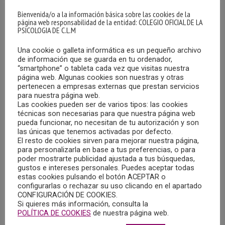
Bienvenida/o a la información básica sobre las cookies de la
página web responsabilidad de la entidad: COLEGIO OFICIAL DE LA
PSICOLOGIA DE C.L.M
Una cookie o galleta informática es un pequeño archivo
de información que se guarda en tu ordenador,
“smartphone” o tableta cada vez que visitas nuestra
página web. Algunas cookies son nuestras y otras
DIAGNÓSTICO SOBRE INFORMACIÓNES
pertenecen a empresas externas que prestan servicios
MEDIÁTICAS EN TORNO A LAS VIOLENCIAS
para nuestra página web.
SEXUALES, EL USO DE DROGAS Y LA SUMISIÓN
Las cookies pueden ser de varios tipos: las cookies
QUÍMICA
técnicas son necesarias para que nuestra página web
27/09/2023
pueda funcionar, no necesitan de tu autorización y son
las únicas que tenemos activadas por defecto.
El observatorio Noctámbul@s, a través de la Fundación
El resto de cookies sirven para mejorar nuestra página,
para personalizarla en base a tus preferencias, o para
Salud y Comunidad, ha editado un documento centrado
poder mostrarte publicidad ajustada a tus búsquedas,
en el diagnóstico sobre informaciones mediáticas en
gustos e intereses personales. Puedes aceptar todas
estas cookies pulsando el botón ACEPTAR o
torno a las violencias sexuales, el uso de drogas y la
configurarlas o rechazar su uso clicando en el apartado
sumisión química.
CONFIGURACIÓN DE COOKIES.
Si quieres más información, consulta la
POLÍTICA DE COOKIES
de nuestra página web.
MÁS