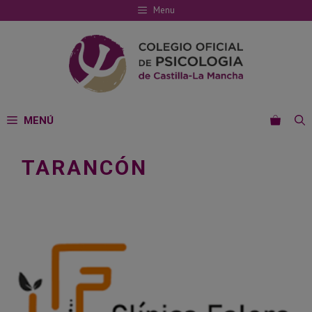
Saltar
Menu
al
contenido
MENÚ
TARANCÓN