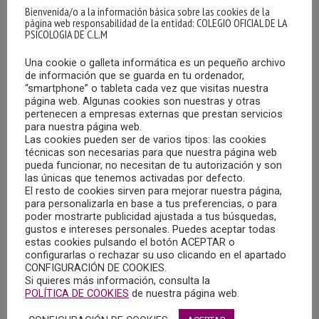
MÁS
Bienvenida/o a la información básica sobre las cookies de la
página web responsabilidad de la entidad: COLEGIO OFICIAL DE LA
PSICOLOGIA DE C.L.M
Una cookie o galleta informática es un pequeño archivo
de información que se guarda en tu ordenador,
“smartphone” o tableta cada vez que visitas nuestra
página web. Algunas cookies son nuestras y otras
pertenecen a empresas externas que prestan servicios
para nuestra página web.
Las cookies pueden ser de varios tipos: las cookies
técnicas son necesarias para que nuestra página web
pueda funcionar, no necesitan de tu autorización y son
las únicas que tenemos activadas por defecto.
El resto de cookies sirven para mejorar nuestra página,
para personalizarla en base a tus preferencias, o para
poder mostrarte publicidad ajustada a tus búsquedas,
OFERTA DE EMPLEO EN TARANCÓN (CUENCA)
gustos e intereses personales. Puedes aceptar todas
estas cookies pulsando el botón ACEPTAR o
15/10/2021
configurarlas o rechazar su uso clicando en el apartado
CONFIGURACIÓN DE COOKIES.
El Centro Psicopedagógico de Atención Global “Glía”,
Si quieres más información, consulta la
precisa la incorporación de un profesional de Psicología
POLÍTICA DE COOKIES
de nuestra página web.
Clínica y Psicología Infanto-Juvenil en la localidad de