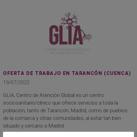
OFERTA DE TRABAJO EN TARANCÓN (CUENCA)
19/07/2022
GLIA, Centro de Atención Global es un centro
sociosanitario/clínico que ofrece servicios a toda la
población, tanto de Tarancón, Madrid, como de pueblos
de la comarca y otras comunidades, al estar tan bien
situado y cercano a Madrid.