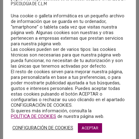
PSICOLOGIA DE C.L.M
Una cookie o galleta informática es un pequeño archivo
de información que se guarda en tu ordenador,
“smartphone” o tableta cada vez que visitas nuestra
UN ESTUDIO PONE DE RELIEVE EL IMPACTO
página web. Algunas cookies son nuestras y otras
EMOCIONAL DEL TRABAJO POR LA PANDEMIA
pertenecen a empresas externas que prestan servicios
DEL COVID-19 ENTRE LOS SANITARIOS
para nuestra página web.
Las cookies pueden ser de varios tipos: las cookies
20/05/2020
técnicas son necesarias para que nuestra página web
pueda funcionar, no necesitan de tu autorización y son
Según informa Infocop Online, un 53% de los trabajadores
las únicas que tenemos activadas por defecto.
El resto de cookies sirven para mejorar nuestra página,
sanitarios presentan valores compatibles con estrés
para personalizarla en base a tus preferencias, o para
postraumático, tras la primera oleada de atención
poder mostrarte publicidad ajustada a tus búsquedas,
hospitalaria por coronavirus.
gustos e intereses personales. Puedes aceptar todas
estas cookies pulsando el botón ACEPTAR o
configurarlas o rechazar su uso clicando en el apartado
MÁS
CONFIGURACIÓN DE COOKIES.
Si quieres más información, consulta la
POLÍTICA DE COOKIES
de nuestra página web.
CONFIGURACIÓN DE COOKIES
ACEPTAR