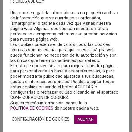
PSICOLOGIA DE C.L.M
Una cookie o galleta informática es un pequeño archivo
de información que se guarda en tu ordenador,
“smartphone” o tableta cada vez que visitas nuestra
EL GRUPO DE TRABAJO DEL COPCLM DEL ÁREA
página web. Algunas cookies son nuestras y otras
DE PSICOLOGÍA Y TRAUMA HA CELEBRADO SU
pertenecen a empresas externas que prestan servicios
SEGUNDA REUNIÓN
para nuestra página web.
29/01/2021
Las cookies pueden ser de varios tipos: las cookies
técnicas son necesarias para que nuestra página web
pueda funcionar, no necesitan de tu autorización y son
El pasado 27 de enero tuvo lugar la segunda reunión del
las únicas que tenemos activadas por defecto.
grupo de trabajo del Colegio Oficial de la Psicología de
El resto de cookies sirven para mejorar nuestra página,
Castilla-La Mancha del área de Psicología y Trauma,
para personalizarla en base a tus preferencias, o para
poder mostrarte publicidad ajustada a tus búsquedas,
coordinado por Rocío Goitia.
gustos e intereses personales. Puedes aceptar todas
estas cookies pulsando el botón ACEPTAR o
configurarlas o rechazar su uso clicando en el apartado
MÁS
CONFIGURACIÓN DE COOKIES.
Si quieres más información, consulta la
POLÍTICA DE COOKIES
de nuestra página web.
CONFIGURACIÓN DE COOKIES
ACEPTAR