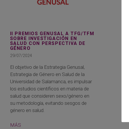
II PREMIOS GENUSAL A TFG/TFM
SOBRE INVESTIGACIÓN EN
SALUD CON PERSPECTIVA DE
GÉNERO
29/07/2024
El objetivo de la Estrategia Genusal,
Estrategia de Género en Salud de la
Universidad de Salamanca, es impulsar
los estudios científicos en materia de
salud que consideren sexo/género en
su metodología, evitando sesgos de
género en salud.
MÁS