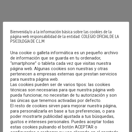
Bienvenida/o a la información básica sobre las cookies de la
página web responsabilidad de la entidad: COLEGIO OFICIAL DE LA
PSICOLOGIA DE C.L.M
Una cookie o galleta informática es un pequeño archivo
de información que se guarda en tu ordenador,
“smartphone” o tableta cada vez que visitas nuestra
página web. Algunas cookies son nuestras y otras
pertenecen a empresas externas que prestan servicios
para nuestra página web.
Las cookies pueden ser de varios tipos: las cookies
técnicas son necesarias para que nuestra página web
pueda funcionar, no necesitan de tu autorización y son
las únicas que tenemos activadas por defecto.
OFERTA DE EMPLEO EN CATALUÑA
El resto de cookies sirven para mejorar nuestra página,
25/03/2024
para personalizarla en base a tus preferencias, o para
poder mostrarte publicidad ajustada a tus búsquedas,
gustos e intereses personales. Puedes aceptar todas
Convocatoria de Profesor/a Colaborador/a en la UOC-
estas cookies pulsando el botón ACEPTAR o
Universitat Oberta de Cataluña, en el Grado de Psicología,