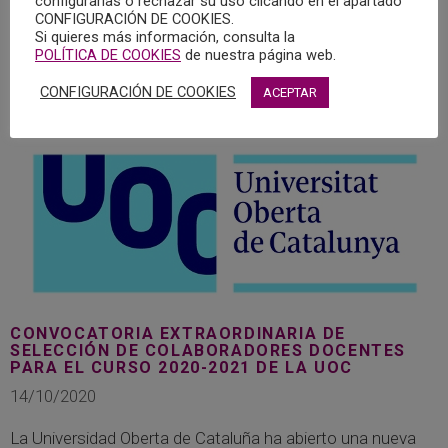
configurarlas o rechazar su uso clicando en el apartado
en alguna de las siguientes asignaturas:
CONFIGURACIÓN DE COOKIES.
Si quieres más información, consulta la
POLÍTICA DE COOKIES
de nuestra página web.
MÁS
CONFIGURACIÓN DE COOKIES
ACEPTAR
CONVOCATORIA EXTRAORDINARIA DE
SELECCIÓN DE COLABORADORES DOCENTES
PARA EL CURSO 2020-2021 DE LA UOC
14/10/2020
La Universidad Oberta de Cataluña ha abierto una nueva