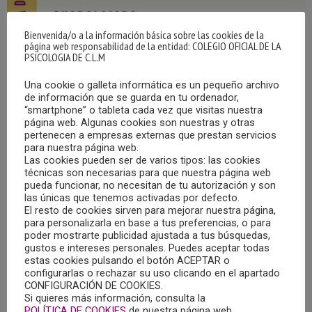
Bienvenida/o a la información básica sobre las cookies de la
página web responsabilidad de la entidad: COLEGIO OFICIAL DE LA
PSICOLOGIA DE C.L.M
Una cookie o galleta informática es un pequeño archivo
de información que se guarda en tu ordenador,
“smartphone” o tableta cada vez que visitas nuestra
página web. Algunas cookies son nuestras y otras
pertenecen a empresas externas que prestan servicios
CHARLA: “CONEXIÓN ENTRE EL MEDIO
AMBIENTE Y NUESTRA SALUD PSICOLÓGICA”
para nuestra página web.
EN AZUQUECA DE HENARES (GUADALAJARA)
Las cookies pueden ser de varios tipos: las cookies
técnicas son necesarias para que nuestra página web
20/02/2025
pueda funcionar, no necesitan de tu autorización y son
las únicas que tenemos activadas por defecto.
Dentro de las actividades programadas por el Colegio
El resto de cookies sirven para mejorar nuestra página,
para personalizarla en base a tus preferencias, o para
Oficial de Psicología de Castilla-La Mancha con motivo del
poder mostrarte publicidad ajustada a tus búsquedas,
Día de la Psicología, el jueves 27 de febrero tendrá lugar en
gustos e intereses personales. Puedes aceptar todas
el Centro de Ocio “Río Henares”, en Azuqueca de Henares
estas cookies pulsando el botón ACEPTAR o
configurarlas o rechazar su uso clicando en el apartado
(Guadalajara), la charla: “Conexión entre el Medio
CONFIGURACIÓN DE COOKIES.
Ambiente y nuestra Salud Psicológica”.
Si quieres más información, consulta la
POLÍTICA DE COOKIES
de nuestra página web.