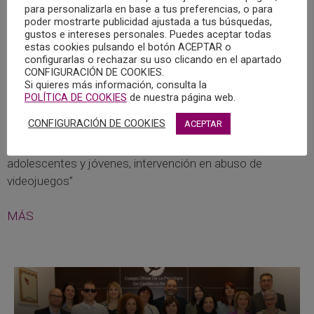
WEBINAR SOBRE ADICCIONES: “JUEGO
para personalizarla en base a tus preferencias, o para
PATOLÓGICO EN ADOLESCENTES Y JÓVENES,
poder mostrarte publicidad ajustada a tus búsquedas,
INTERVENCIÓN EN ABUSO DE VIDEOJUEGOS”
gustos e intereses personales. Puedes aceptar todas
27/04/2022
estas cookies pulsando el botón ACEPTAR o
configurarlas o rechazar su uso clicando en el apartado
CONFIGURACIÓN DE COOKIES.
Organizado por la División de Psicología de la Salud (PsiS)
Si quieres más información, consulta la
– Grupo de Trabajo de Adicciones, del Consejo General de
POLÍTICA DE COOKIES
de nuestra página web.
la Psicología de España, el miércoles 11 de mayo de 2022,
CONFIGURACIÓN DE COOKIES
ACEPTAR
de 18:30 h. a 20:30 h., tendrá lugar un webinar sobre
adicciones denominado “Juego Patológico en
adolescentes y jóvenes, intervención en abuso de
videojuegos”
MÁS